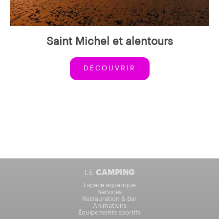
Saint Michel et alentours
DÉCOUVRIR
LE
CAMPING
Espace aquatique
Services
Restauration & Bar
Animations
Équipements sportifs