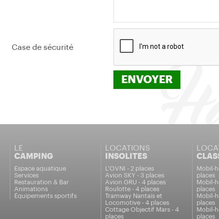
Case de sécurité
LE
LOCATIONS
LOCA
CAMPING
INSOLITES
CLAS
Espace aquatique
L'OVNI - 2 places
Mobil-h
Services
Avion SKY - 3 places
places
Restauration & Bar
Avion GRU - 4 places
Mobil-h
Animations
Roulotte - 4 places
places
Équipements sportifs
Tramway Nantais et
Mobil-h
Locomotive - 4 places
places
Cottage Objectif Mars - 4
Mobil-h
places
places