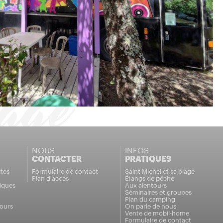
NOUS
INFOS
CONTACTER
PRATIQUES
tes
Formulaire de contact
Saint Michel et sa plage
Plan d'accès
Étangs de pêche
iques
Aux alentours
Séminaires et groupes
Plan du camping
tours
On parle de nous
Vente de mobil-home
Formulaire de contact