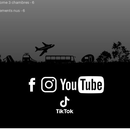
ome 3 chambres - 6
ments nus - 6