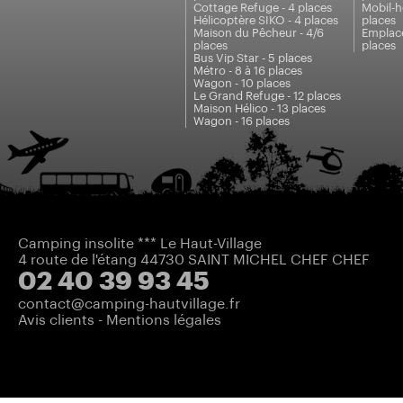
Cottage Refuge - 4 places
Mobil-h
Hélicoptère SIKO - 4 places
places
Maison du Pêcheur - 4/6
Emplace
places
places
Bus Vip Star - 5 places
Métro - 8 à 16 places
Wagon - 10 places
Le Grand Refuge - 12 places
Maison Hélico - 13 places
Wagon - 16 places
Camping insolite *** Le Haut-Village
4 route de l'étang 44730 SAINT MICHEL CHEF CHEF
02 40 39 93 45
contact@camping-hautvillage.fr
Avis clients
-
Mentions légales