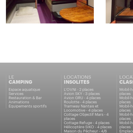
LE
LOCATIONS
LOCA
CAMPING
INSOLITES
CLAS
Espace aquatique
L'OVNI - 2 places
Mobil-h
Services
Avion SKY - 3 places
places
Restauration & Bar
Avion GRU - 4 places
Mobil-h
Animations
Roulotte - 4 places
places
Équipements sportifs
Tramway Nantais et
Mobil-h
Locomotive - 4 places
places
Cottage Objectif Mars - 4
Mobil-h
places
places
Cottage Refuge - 4 places
Mobil-h
Hélicoptère SIKO - 4 places
places
Maison du Pêcheur - 4/6
Emplace